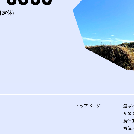
日定休)
トップページ
選ば
初め
解体
解体