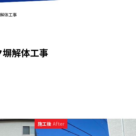
解体工事
ク塀解体工事
施工後
After