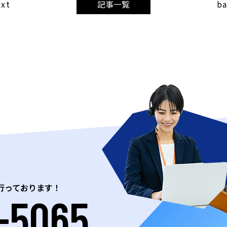
ext
記事一覧
b
行っております！
-5065