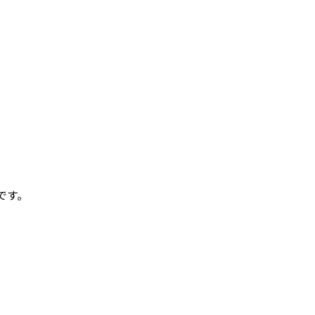
」
です。