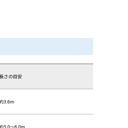
長さの目安
約3.6m
約5.0〜6.0m