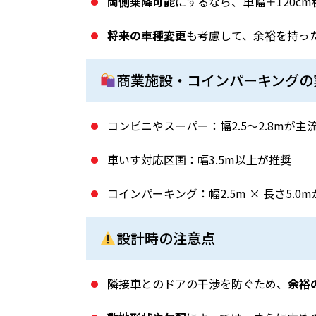
両側乗降可能
にするなら、車幅＋120cm程
将来の車種変更
も考慮して、余裕を持っ
商業施設・コインパーキングの
コンビニやスーパー：幅2.5〜2.8mが主
車いす対応区画：幅3.5m以上が推奨
コインパーキング：幅2.5m × 長さ5.0
設計時の注意点
隣接車とのドアの干渉を防ぐため、
余裕