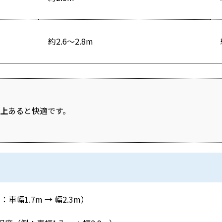
約2.6〜2.8m
以上
あると快適です。
車幅1.7m → 幅2.3m）