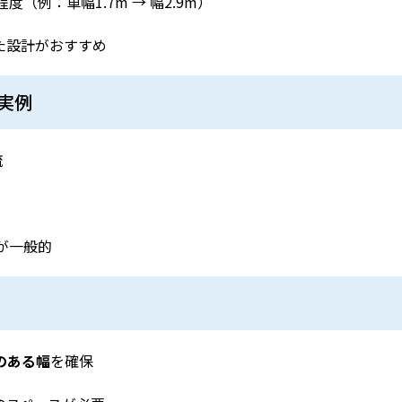
度（例：車幅1.7m → 幅2.9m）
た設計がおすすめ
実例
流
mが一般的
のある幅
を確保