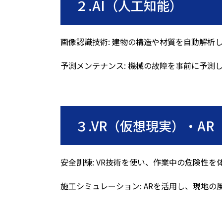
２.
AI（人工知能）
画像認識技術
:
建物の構造や材質を自動解析
予測メンテナンス
:
機械の故障を事前に予測
３.VR（仮想現実）・A
安全訓練
: VR
技術を使い、作業中の危険性を
施工シミュレーション
: AR
を活用し、現地の