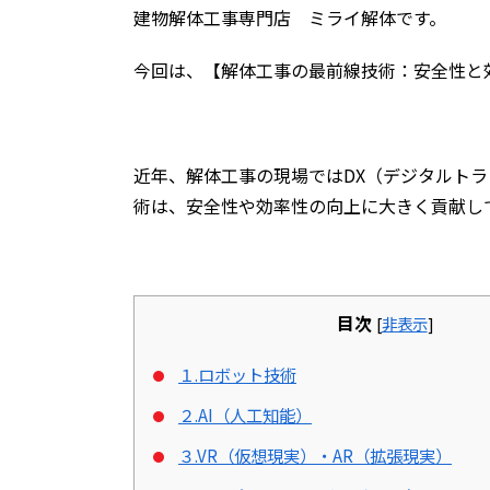
建物解体工事専門店 ミライ解体です。
今回は、【解体工事の最前線技術：安全性と
近年、解体工事の現場では
DX
（デジタルトラ
術は、安全性や効率性の向上に大きく貢献し
目次
[
非表示
]
１.ロボット技術
２.AI（人工知能）
３.VR（仮想現実）・AR（拡張現実）