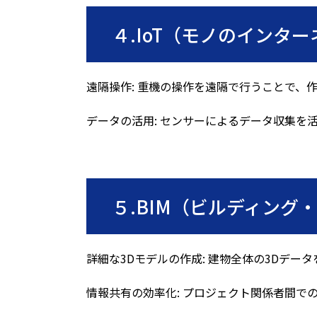
４.
IoT（モノのインタ
遠隔操作
:
重機の操作を遠隔で行うことで、
データの活用
:
センサーによるデータ収集を
５.
BIM（ビルディング
詳細な
3D
モデルの作成
:
建物全体の
3D
データ
情報共有の効率化
:
プロジェクト関係者間で