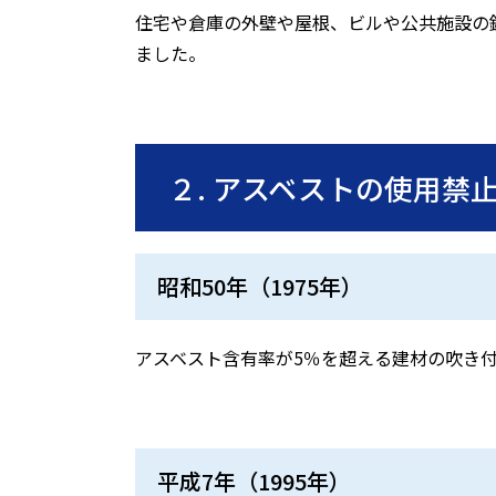
住宅や倉庫の外壁や屋根、ビルや公共施設の
ました。
２
.
アスベストの使用禁
昭和
50
年（
1975
年）
アスベスト含有率が
5
％を超える建材の吹き
平成
7
年（
1995
年）